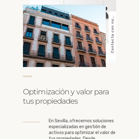
o
n
t
a
c
t
a
c
o
n
n
o
t
r
o
C
s
s
o
Optimización y valor para
tus propiedades
En Sevilla, ofrecemos soluciones
especializadas en gestión de
activos para optimizar el valor de
tus propiedades. Desde