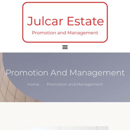
INICIO
JULCAR ESTATE
FACILITY
Gestión Patrimonial Operativa
SERVICES
PROMOTION AND
MANAGEMENT
TOURIST RENTAL
CONTACTO
Promotion And Management
Home
Promotion and Management