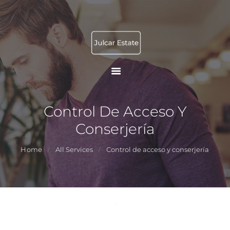
INICIO
JULCAR ESTATE
FACILITY
Gestión Patrimonial Operativa
SERVICES
PROMOTION AND
MANAGEMENT
TOURIST RENTAL
Control De Acceso Y
CONTACTO
Conserjería
Home
All Services
Control de acceso y conserjería