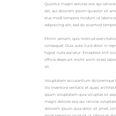
Quuntur magni dolores eos qui ratione
est, qui dolorem ipsum quiaolor sit am
eius modi tempora incidunt ut labore 
adipisicing elit, sed do eiusmod tempor
Minim veniam, quis nostrud exercitatio
consequat. Duis aute irure dolor in repr
fugiat nulla pariatur. Excepteur sint oc
officia deserunt mollit anim id est lab
sit.
Voluptatem accusantium doloremque l
illo inventore veritatis et quasi archit
ipsam voluptatem quia voluptas sit asp
magni dolores eos qui ratione voluptat
dolorem ipsum quia dolor sit amet, con
modi tempora incidunt ut labore et d