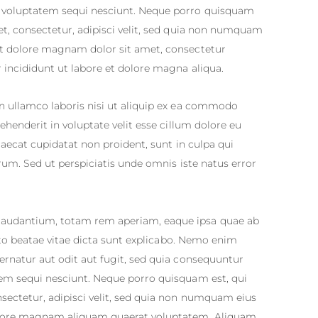
 voluptatem sequi nesciunt. Neque porro quisquam
et, consectetur, adipisci velit, sed quia non numquam
et dolore magnam dolor sit amet, consectetur
 incididunt ut labore et dolore magna aliqua.
n ullamco laboris nisi ut aliquip ex ea commodo
ehenderit in voluptate velit esse cillum dolore eu
caecat cupidatat non proident, sunt in culpa qui
orum. Sed ut perspiciatis unde omnis iste natus error
audantium, totam rem aperiam, eaque ipsa quae ab
ecto beatae vitae dicta sunt explicabo. Nemo enim
ernatur aut odit aut fugit, sed quia consequuntur
em sequi nesciunt. Neque porro quisquam est, qui
sectetur, adipisci velit, sed quia non numquam eius
olore magnam aliquam quaerat voluptatem. Aliquam