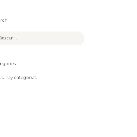
rch
car:
egories
No hay categorías